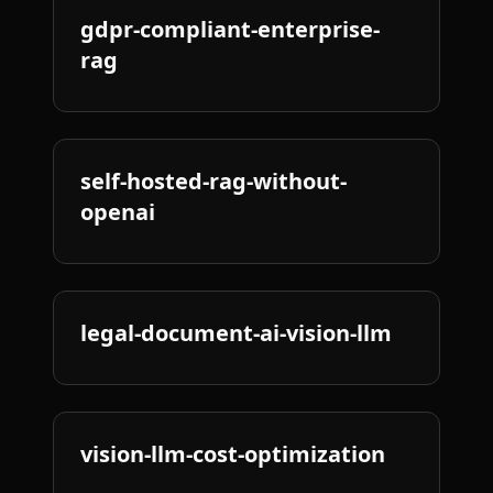
gdpr-compliant-enterprise-
rag
self-hosted-rag-without-
openai
legal-document-ai-vision-llm
vision-llm-cost-optimization