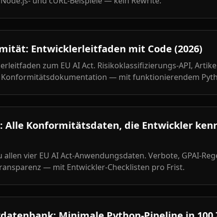
 Node.js- und cURL-Beispiele — kein Rewrite.
mität: Entwicklerleitfaden mit Code (2026)
erleitfaden zum EU AI Act. Risikoklassifizierungs-API, Artik
, Konformitätsdokumentation — mit funktionierendem Pyt
n: Alle Konformitätsdaten, die Entwickler k
 allen vier EU AI Act-Anwendungsdaten. Verbote, GPAI-Reg
Transparenz — mit Entwickler-Checklisten pro Frist.
atenbank: Minimale Python-Pipeline in 100 Z