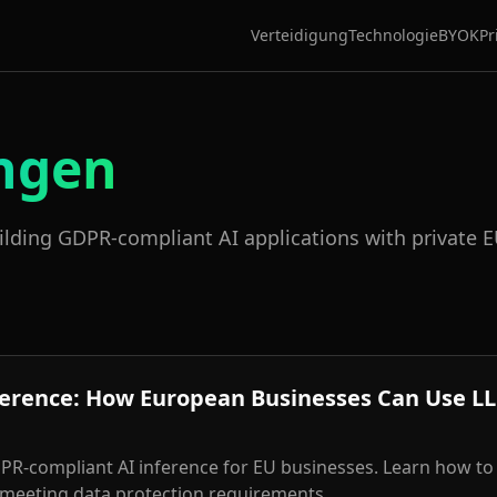
Verteidigung
Technologie
BYOK
Pr
ngen
uilding GDPR-compliant AI applications with private 
ference: How European Businesses Can Use L
R-compliant AI inference for EU businesses. Learn how to
 meeting data protection requirements.