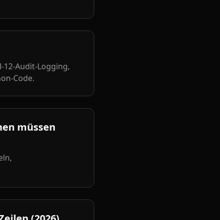
el-12-Audit-Logging,
hon-Code.
ennen müssen
eln,
eilen (2026)