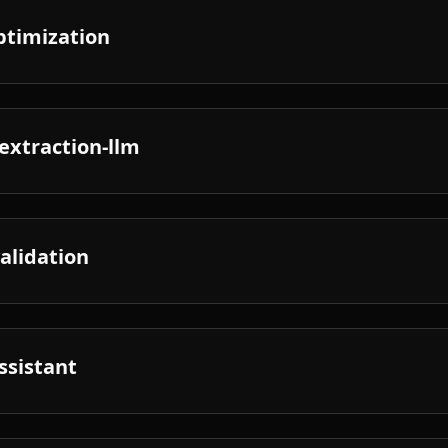
optimization
extraction-llm
validation
ssistant