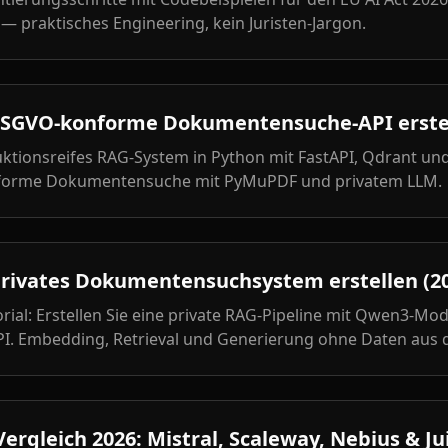
 — praktisches Engineering, kein Juristen-Jargon.
DSGVO-konforme Dokumentensuche-API erstel
duktionsreifes RAG-System in Python mit FastAPI, Qdrant u
forme Dokumentensuche mit PyMuPDF und privatem LLM.
rivates Dokumentensuchsystem erstellen (2
torial: Erstellen Sie eine private RAG-Pipeline mit Qwen3-Mo
I. Embedding, Retrieval und Generierung ohne Daten aus 
ergleich 2026: Mistral, Scaleway, Nebius & J