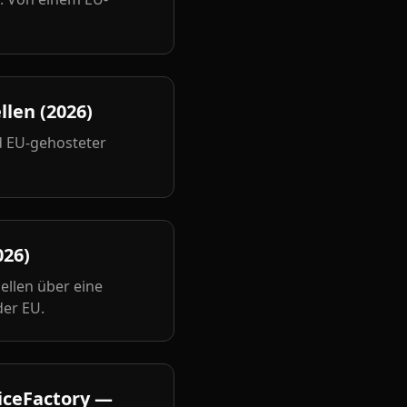
len (2026)
nd EU-gehosteter
026)
dellen über eine
der EU.
uiceFactory —