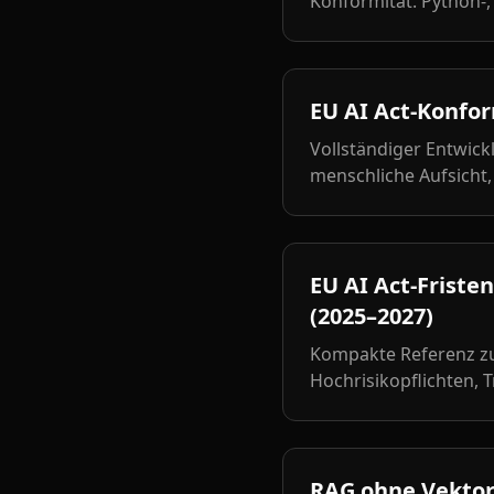
Konformität. Python-,
EU AI Act-Konfor
Vollständiger Entwickl
menschliche Aufsicht
EU AI Act-Friste
(2025–2027)
Kompakte Referenz zu
Hochrisikopflichten, 
RAG ohne Vektord