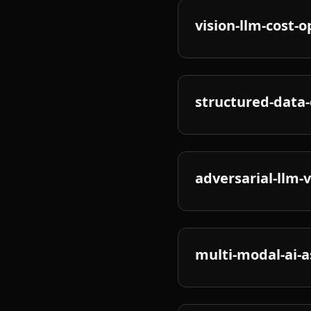
vision-llm-cost-
structured-data-
adversarial-llm-
multi-modal-ai-a