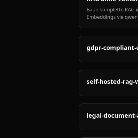
Baue komplette RAG i
Embeddings via qwen3-
gdpr-compliant-
self-hosted-rag-
legal-document-a