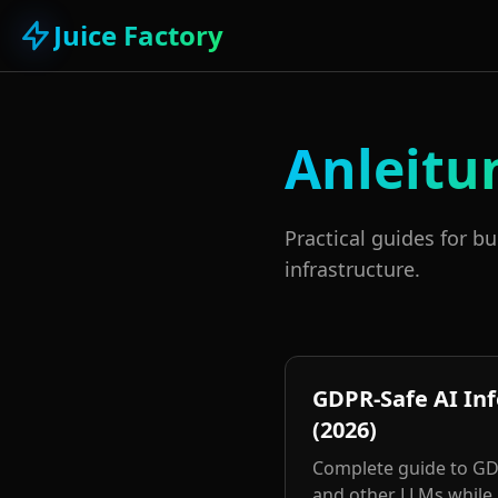
Juice Factory
Anleitu
Practical guides for b
infrastructure.
GDPR-Safe AI In
(2026)
Complete guide to GDP
and other LLMs while