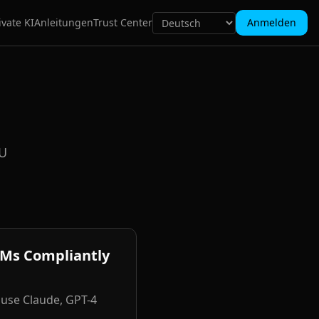
ivate KI
Anleitungen
Trust Center
Anmelden
EU
LMs Compliantly
 use Claude, GPT-4