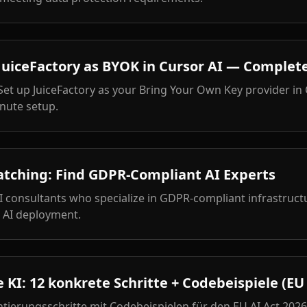
uiceFactory as BYOK in Cursor AI — Complete
 Set up JuiceFactory as your Bring Your Own Key provider in
nute setup.
atching: Find GDPR-Compliant AI Experts
I consultants who specialize in GDPR-compliant infrastruc
e AI deployment.
I: 12 konkrete Schritte + Codebeispiele (EU 
ierungsschritte mit Codebeispielen für den EU AI Act 202