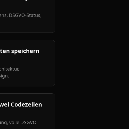
kens, DSGVO-Status,
aten speichern
hitektur,
ign.
wei Codezeilen
ung, volle DSGVO-