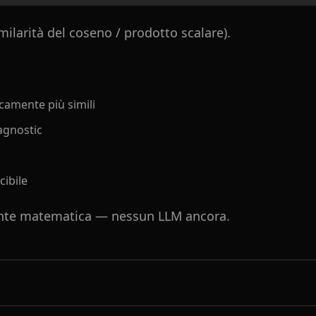
imilarità del coseno / prodotto scalare).
camente più simili
gnostic
ibile
nte matematica — nessun LLM ancora.