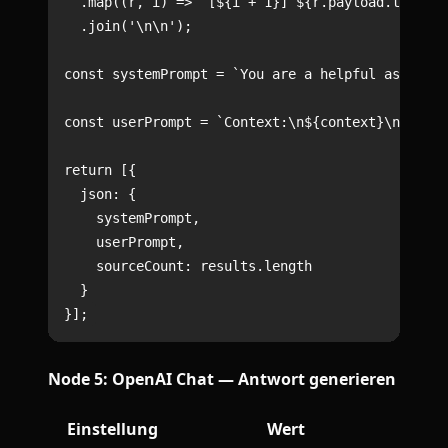
  .map((r, i) => `[${i + 1}] ${r.payload.text}`)

  .join('\n\n');

const systemPrompt = `You are a helpful assistan
const userPrompt = `Context:\n${context}\n\nQues
return [{

  json: {

    systemPrompt,

    userPrompt,

    sourceCount: results.length

  }

Node 5: OpenAI Chat — Antwort generieren
Einstellung
Wert