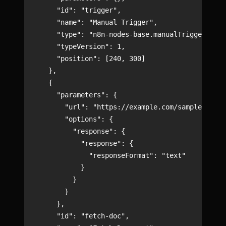
      "id": "trigger",

      "name": "Manual Trigger",

      "type": "n8n-nodes-base.manualTrigger",

      "typeVersion": 1,

      "position": [240, 300]

    },

    {

      "parameters": {

        "url": "https://example.com/sample-docum
        "options": {

          "response": {

            "response": {

              "responseFormat": "text"

            }

          }

        }

      },

      "id": "fetch-doc",
