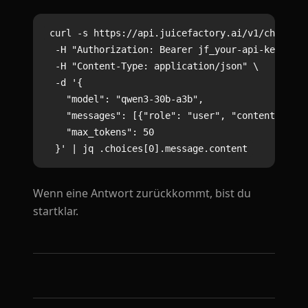
curl -s https://api.juicefactory.ai/v1/chat/com
  -H "Authorization: Bearer jf_your-api-key-here
  -H "Content-Type: application/json" \

  -d '{

    "model": "qwen3-30b-a3b",

    "messages": [{"role": "user", "content": "Sa
    "max_tokens": 50

Wenn eine Antwort zurückkommt, bist du
startklar.