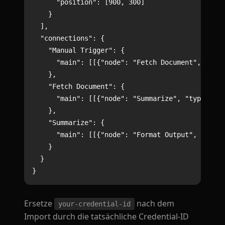
      "position": [900, 300]

    }

  ],

  "connections": {

    "Manual Trigger": {

      "main": [[{"node": "Fetch Document", "type
    },

    "Fetch Document": {

      "main": [[{"node": "Summarize", "type": "m
    },

    "Summarize": {

      "main": [[{"node": "Format Output", "type"
    }

  }

Ersetze
nach dem
your-credential-id
Import durch die tatsächliche Credential-ID