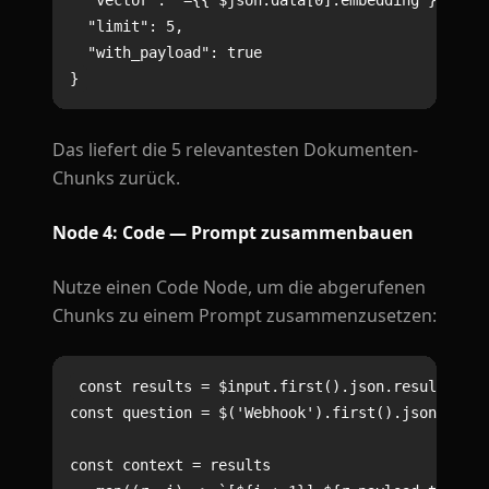
  "vector": "={{ $json.data[0].embedding }}",

  "limit": 5,

  "with_payload": true

Das liefert die 5 relevantesten Dokumenten-
Chunks zurück.
Node 4: Code — Prompt zusammenbauen
Nutze einen Code Node, um die abgerufenen
Chunks zu einem Prompt zusammenzusetzen:
const results = $input.first().json.result;

const question = $('Webhook').first().json.body.
const context = results
