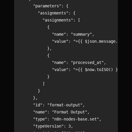
      "parameters": {

        "assignments": {

          "assignments": [

            {

              "name": "summary",

              "value": "={{ $json.message.conten
            },

            {

              "name": "processed_at",

              "value": "={{ $now.toISO() }}"

            }

          ]

        }

      },

      "id": "format-output",

      "name": "Format Output",

      "type": "n8n-nodes-base.set",

      "typeVersion": 3,
