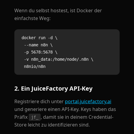
Wenn du selbst hostest, ist Docker der
einfachste Weg:
docker run -d \

  --name n8n \

  -p 5678:5678 \

  -v n8n_data:/home/node/.n8n \

2. Ein JuiceFactory API-Key
Registriere dich unter
portal.juicefactory.ai
und generiere einen API-Key. Keys haben das
Präfix
, damit sie in deinem Credential-
jf_
Store leicht zu identifizieren sind.