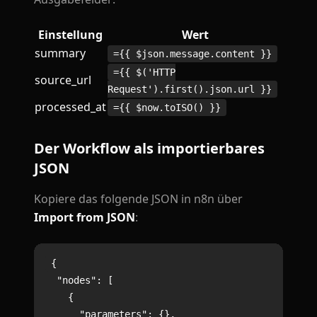
Einstellung
Wert
summary
={{ $json.message.content }}
={{ $('HTTP
source_url
Request').first().json.url }}
processed_at
={{ $now.toISO() }}
Der Workflow als importierbares
JSON
Kopiere das folgende JSON in n8n über
Import from JSON
:
{

  "nodes": [

    {

      "parameters": {},
