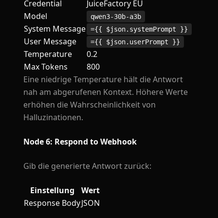
Credential
JuiceFactory EU
Model
qwen3-30b-a3b
System Message
={{ $json.systemPrompt }}
User Message
={{ $json.userPrompt }}
Temperature
0.2
Max Tokens
800
Eine niedrige Temperature hält die Antwort
nah am abgerufenen Kontext. Höhere Werte
erhöhen die Wahrscheinlichkeit von
Halluzinationen.
Node 6: Respond to Webhook
Gib die generierte Antwort zurück:
Einstellung
Wert
Response Body
JSON