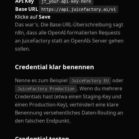
API Key
jf_your-api-key-here
Base URL
https://api.juicefactory.ai/v1
Klicke auf
Save
Das war's. Die Base-URL-Überschreibung sagt
n8n, dass alle OpenAI-formatierten Requests
an JuiceFactory statt an OpenAIs Server gehen
sollen.
Credential klar benennen
Nenne es zum Beispiel
oder
JuiceFactory EU
. Wenn du mehrere
JuiceFactory Production
Credentials hast (etwa einen Staging-Key und
einen Production-Key), verhindert eine klare
Benennung versehentliches Daten-Routing an
den falschen Endpunkt.
Credential testen