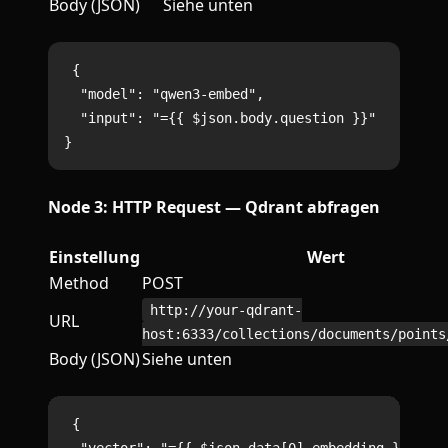
Body (JSON)
Siehe unten
{

  "model": "qwen3-embed",

  "input": "={{ $json.body.question }}"

Node 3: HTTP Request — Qdrant abfragen
Einstellung
Wert
Method
POST
http://your-qdrant-
URL
host:6333/collections/documents/points
Body (JSON)
Siehe unten
{
