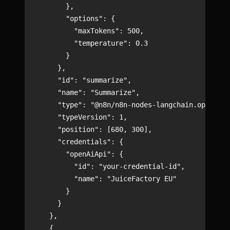
        },

        "options": {

          "maxTokens": 500,

          "temperature": 0.3

        }

      },

      "id": "summarize",

      "name": "Summarize",

      "type": "@n8n/n8n-nodes-langchain.openAi",

      "typeVersion": 1,

      "position": [680, 300],

      "credentials": {

        "openAiApi": {

          "id": "your-credential-id",

          "name": "JuiceFactory EU"

        }

      }

    },

    {
