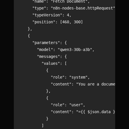
      "name": "Fetch Document",

      "type": "n8n-nodes-base.httpRequest",

      "typeVersion": 4,

      "position": [460, 300]

    },

    {

      "parameters": {

        "model": "qwen3-30b-a3b",

        "messages": {

          "values": [

            {

              "role": "system",

              "content": "You are a document sum
            },

            {

              "role": "user",

              "content": "={{ $json.data }}"

            }

          ]
