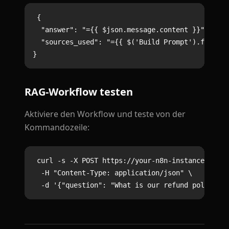
{

  "answer": "={{ $json.message.content }}",

  "sources_used": "={{ $('Build Prompt').first()
RAG-Workflow testen
Aktiviere den Workflow und teste von der
Kommandozeile:
curl -s -X POST https://your-n8n-instance.com/w
  -H "Content-Type: application/json" \
