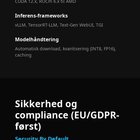
CUDA 12.x, ROCm 6.x til AMD
Inferens-frameworks
vLLM, TensorRT-LLM, Text-Gen WebUI, TGI
Modelhåndtering
Automatisk download, kvantisering (INT8, FP16),
caching
Sikkerhed og
compliance (EU/GDPR-
først)
Security By Default