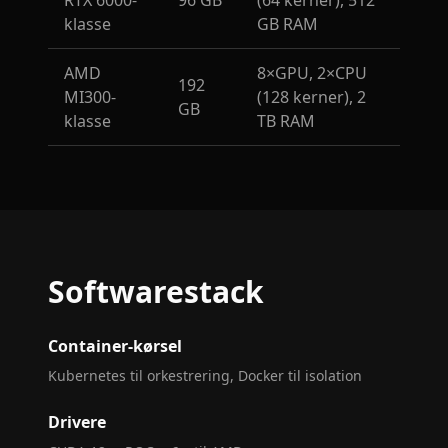
RTX 6000-
96 GB
(64 kerner), 512
klasse
GB RAM
AMD
8×GPU, 2×CPU
192
MI300-
(128 kerner), 2
GB
klasse
TB RAM
Softwarestack
Container-kørsel
Kubernetes til orkestrering, Docker til isolation
Drivere