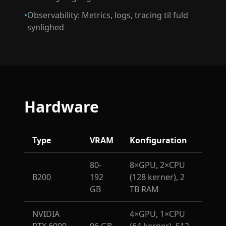
•
Observability: Metrics, logs, tracing til fuld
synlighed
Hardware
Type
VRAM
Konfiguration
80-
8×GPU, 2×CPU
B200
192
(128 kerner), 2
GB
TB RAM
NVIDIA
4×GPU, 1×CPU