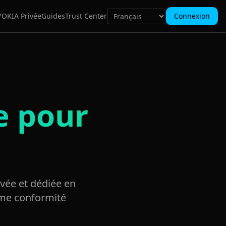
YOK
IA Privée
Guides
Trust Center
Connexion
e pour
ivée et dédiée en
ême conformité