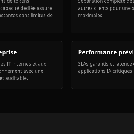
ons de tokens
Séparation complète de
capacité dédiée assure
autres clients pour une 
stantes sans limites de
maximales.
eprise
Performance prévi
es IT internes et aux
SLAs garantis et latence
ionnement avec une
applications IA critiques.
et auditable.