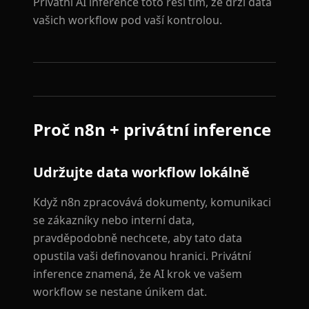
Privátní AI inference toto řeší tím, že drží data
vašich workflow pod vaší kontrolou.
Proč n8n + privátní inference
Udržujte data workflow lokálně
Když n8n zpracovává dokumenty, komunikaci
se zákazníky nebo interní data,
pravděpodobně nechcete, aby tato data
opustila vaši definovanou hranici. Privátní
inference znamená, že AI krok ve vašem
workflow se nestane únikem dat.