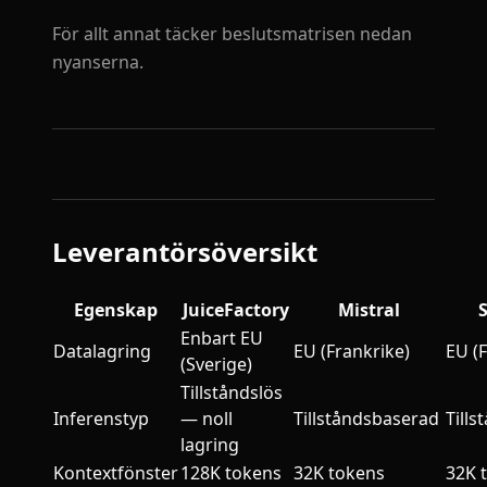
För allt annat täcker beslutsmatrisen nedan
nyanserna.
Leverantörsöversikt
Egenskap
JuiceFactory
Mistral
Enbart EU
Datalagring
EU (Frankrike)
EU (
(Sverige)
Tillståndslös
Inferenstyp
— noll
Tillståndsbaserad
Till
lagring
Kontextfönster
128K tokens
32K tokens
32K 