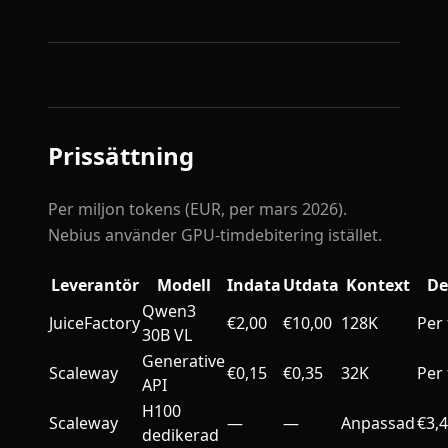
Prissättning
Per miljon tokens (EUR, per mars 2026).
Nebius använder GPU-timdebitering istället.
Leverantör
Modell
Indata
Utdata
Kontext
De
Qwen3
JuiceFactory
€2,00
€10,00
128K
Per
30B VL
Generative
Scaleway
€0,15
€0,35
32K
Per
API
H100
Scaleway
—
—
Anpassad
€3,
dedikerad