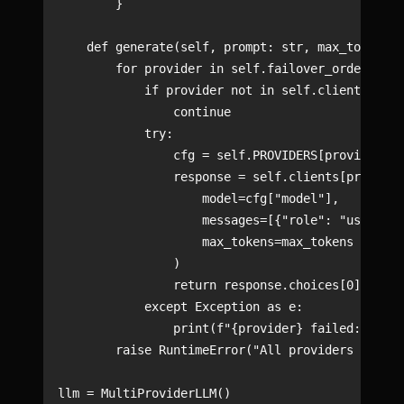
        }

    def generate(self, prompt: str, max_tokens: 
        for provider in self.failover_order:

            if provider not in self.clients:

                continue

            try:

                cfg = self.PROVIDERS[provider]

                response = self.clients[provider
                    model=cfg["model"],

                    messages=[{"role": "user", "
                    max_tokens=max_tokens

                )

                return response.choices[0].messa
            except Exception as e:

                print(f"{provider} failed: {e}")

        raise RuntimeError("All providers failed
llm = MultiProviderLLM()
