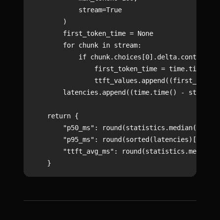
            stream=True

        )

        first_token_time = None

        for chunk in stream:

            if chunk.choices[0].delta.content an
                first_token_time = time.time()

                ttft_values.append((first_token_
        latencies.append((time.time() - start) *
    return {

        "p50_ms": round(statistics.median(latenc
        "p95_ms": round(sorted(latencies)[int(le
        "ttft_avg_ms": round(statistics.mean(ttf