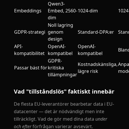
Qwen3-
Embeddings
Embed, 2560-
1024-dim
1024
dim
Noll lagring
GDPR-strategi
genom
Standard-DPA:er
Stan
design
API-
OpenAI-
OpenAI-
Blan
kompatibilitet
kompatibel
kompatibel
GDPR-
Kostnadskänsliga,
Anpa
Passar bäst för
kritiska
lägre risk
mode
tillämpningar
Vad "tillståndslös" faktiskt innebär
De flesta EU-leverantörer bearbetar data i EU-
datacenter — det är nödvändigt men inte
tillräckligt. Vad de gör med dina data
under
och efter
förfrågan varierar avsevärt.