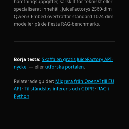
hämtningsuppgifter, särskilt för tekniskt eller
specialiserat innehåll. JuiceFactorys 2560-dim
Qwen3-Embed överträffar standard 1024-dim-
modeller på de flesta RAG-benchmarks.
Börja testa:
Skaffa en gratis JuiceFactory API-
nyckel
— eller
utforska portalen
.
Relaterade guider:
Migrera från OpenAI till EU
API
·
Tillståndslös inferens och GDPR
·
RAG i
Python