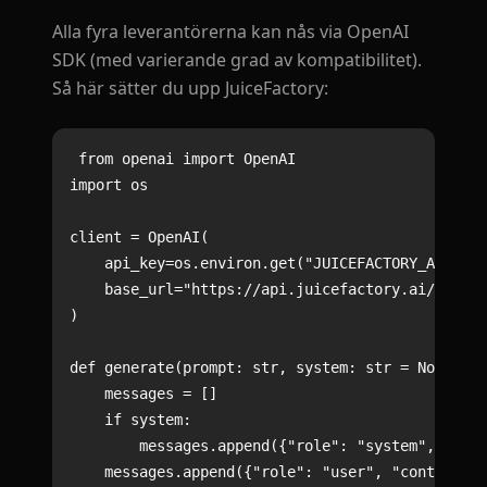
Alla fyra leverantörerna kan nås via OpenAI
SDK (med varierande grad av kompatibilitet).
Så här sätter du upp JuiceFactory:
from openai import OpenAI

import os

client = OpenAI(

    api_key=os.environ.get("JUICEFACTORY_API_KEY
    base_url="https://api.juicefactory.ai/v1"

)

def generate(prompt: str, system: str = None) ->
    messages = []

    if system:

        messages.append({"role": "system", "cont
    messages.append({"role": "user", "content": 