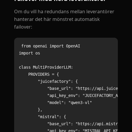
Om du vill ha redundans mellan leverantörer
hanterar det här mönstret automatisk
failover:
from openai import OpenAI

import os

class MultiProviderLLM:

    PROVIDERS = {

        "juicefactory": {

            "base_url": "https://api.juicefactor
            "api_key_env": "JUICEFACTORY_API_KEY
            "model": "qwen3-vl"

        },

        "mistral": {

            "base_url": "https://api.mistral.ai/
            "api_key_env": "MISTRAL_API_KEY",
