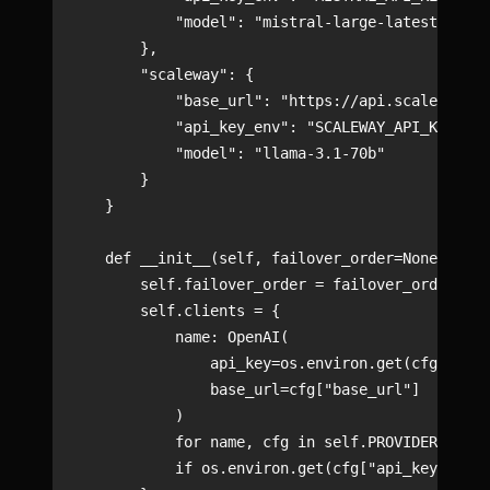
            "model": "mistral-large-latest"

        },

        "scaleway": {

            "base_url": "https://api.scaleway.co
            "api_key_env": "SCALEWAY_API_KEY",

            "model": "llama-3.1-70b"

        }

    }

    def __init__(self, failover_order=None):

        self.failover_order = failover_order or 
        self.clients = {

            name: OpenAI(

                api_key=os.environ.get(cfg["api_
                base_url=cfg["base_url"]

            )

            for name, cfg in self.PROVIDERS.item
            if os.environ.get(cfg["api_key_env"]