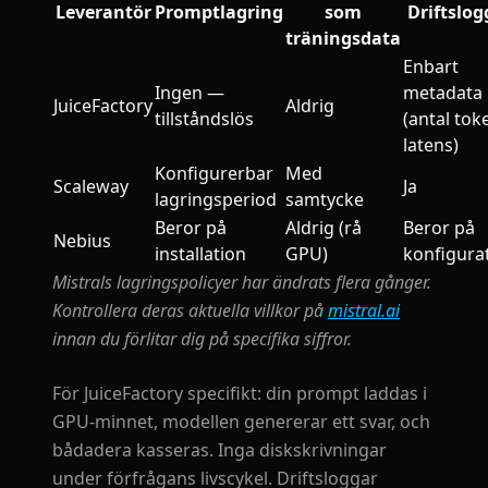
Leverantör
Promptlagring
som
Driftslog
träningsdata
Enbart
Ingen —
metadata
JuiceFactory
Aldrig
tillståndslös
(antal tok
latens)
Konfigurerbar
Med
Scaleway
Ja
lagringsperiod
samtycke
Beror på
Aldrig (rå
Beror på
Nebius
installation
GPU)
konfigura
Mistrals lagringspolicyer har ändrats flera gånger.
Kontrollera deras aktuella villkor på
mistral.ai
innan du förlitar dig på specifika siffror.
För JuiceFactory specifikt: din prompt laddas i
GPU-minnet, modellen genererar ett svar, och
bådadera kasseras. Inga diskskrivningar
under förfrågans livscykel. Driftsloggar