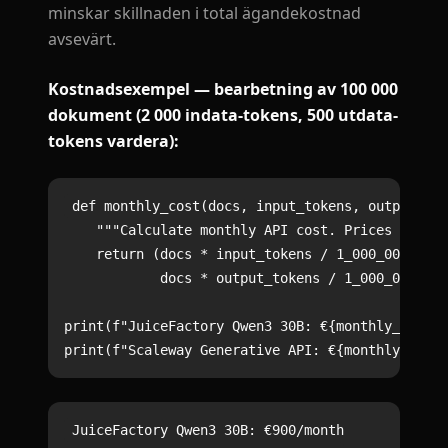
minskar skillnaden i total ägandekostnad
avsevärt.
Kostnadsexempel — bearbetning av 100 000
dokument (2 000 indata-tokens, 500 utdata-
tokens vardera):
def monthly_cost(docs, input_tokens, output_tok
    """Calculate monthly API cost. Prices are pe
    return (docs * input_tokens / 1_000_000 * in
            docs * output_tokens / 1_000_000 * o
print(f"JuiceFactory Qwen3 30B: €{monthly_cost(1
JuiceFactory Qwen3 30B: €900/month
