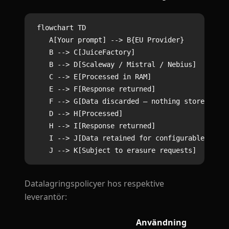
flowchart TD

    A[Your prompt] --> B{EU Provider}

    B --> C[JuiceFactory]

    B --> D[Scaleway / Mistral / Nebius]

    C --> E[Processed in RAM]

    E --> F[Response returned]

    F --> G[Data discarded — nothing stored]

    D --> H[Processed]

    H --> I[Response returned]

    I --> J[Data retained for configurable perio
Datalagringspolicyer hos respektive
leverantör:
Användning