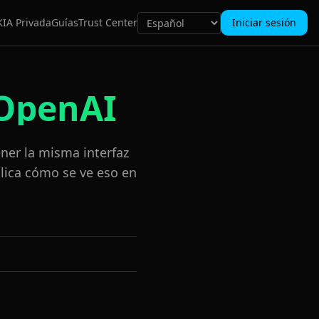
K
IA Privada
Guías
Trust Center
Iniciar sesión
 OpenAI
ner la misma interfaz
lica cómo se ve eso en