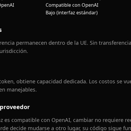
OpenAI
Compatible con OpenAI
Bajo (interfaz estándar)
s
erencia permanecen dentro de la UE. Sin transferencia
risdicción.
token, obtiene capacidad dedicada. Los costos se vu
en manejables.
 proveedor
az es compatible con OpenAI, cambiar no requiere ree
arde decide mudarse a otro lugar, su código sigue fu