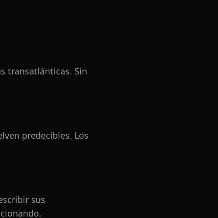
s transatlánticas. Sin
elven predecibles. Los
scribir sus
ncionando.